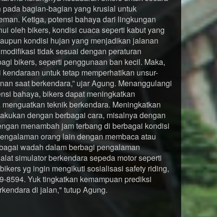
 pada bagian-bagian yang krusial untuk
man. Ketiga, potensi bahaya dari lingkungan
ahui oleh bikers, kondisi cuaca seperti kabut yang
taupun kondisi hujan yang menjadikan jalanan
imodifikasi tidak sesuai dengan peraturan
gi bikers, seperti penggunaan ban kecil. Maka,
 kendaraan untuk tetap memperhatikan unsur-
nan saat berkendara,” ujar Agung. Menanggulangi
nsi bahaya, bikers dapat meningkatkan
 menguatkan teknik berkendara. Meningkatkan
lakukan dengan berbagai cara, misalnya dengan
 dengan menambah jam terbang di berbagai kondisi
i pengalaman orang lain dengan membaca atau
ebagai wadah dalam berbagi pengalaman
i alat simulator berkendara sepeda motor seperti
ikers yg ingin mengikuti sosialisasi safety riding,
9-8594. Yuk tingkatkan kemampuan prediksi
endara di jalan," tutup Agung.