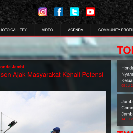
HOTO GALLERY
VIDEO
AGENDA
COMMUNITY PROFI
TO
Honda Jambi
Honda
sen Ajak Masyarakat Kenali Potensi
Nyama
Kelua
08 Jul 
Jambi
Commu
Jambi
14 Jul 