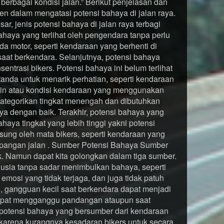
berbagai kondisi jalan.” Berikut penjelasan dan
sen dalam mengatasi potensi bahaya di jalan raya.
ar, jenis potensi bahaya di jalan raya terbagi
bahaya yang terlihat oleh pengendara tanpa perlu
da motor, seperti kendaraan yang berhenti di
saat berkendara. Selanjutnya, potensi bahaya
entrasi bikers. Potensi bahaya ini belum terlihat
anda untuk menarik perhatian, seperti kendaraan
ein atau kondisi kendaraan yang menggunakan
kategorikan tingkat menengah dan dibutuhkan
a dengan baik. Terakhir, potensi bahaya yang
ya tingkat yang lebih tinggi yakni potensi
gsung oleh mata bikers, seperti kendaraan yang
impangan jalan . Sumber Potensi Bahaya Sumber
k. Namun dapat kita golongkan dalam tiga sumber.
nusia tanpa sadar menimbulkan bahaya, seperti
mosi yang tidak terjaga, dan juga tidak patuh
an, gangguan kecil saat berkendara dapat menjadi
 dapat mengganggu pandangan ataupun saat
 potensi bahaya yang bersumber dari kendaraan
i karena kurangnya kesadaran bikers untuk secara