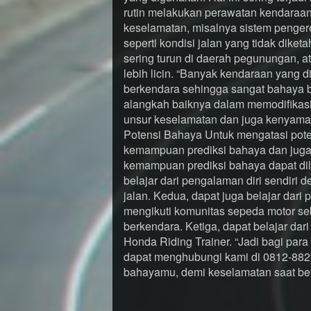
rutin melakukan perawatan kendaraan
keselamatan, misalnya sistem pengere
seperti kondisi jalan yang tidak diket
sering turun di daerah pegunungan, a
lebih licin. “Banyak kendaraan yang d
berkendara sehingga sangat bahaya ba
alangkah baiknya dalam memodifikasi
unsur keselamatan dan juga kenyama
Potensi Bahaya Untuk mengatasi pote
kemampuan prediksi bahaya dan juga
kemampuan prediksi bahaya dapat di
belajar dari pengalaman diri sendiri
jalan. Kedua, dapat juga belajar dar
mengikuti komunitas sepeda motor s
berkendara. Ketiga, dapat belajar dar
Honda Riding Trainer. “Jadi bagi para b
dapat menghubungi kami di 0812-882
bahayamu, demi keselamatan saat berk