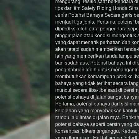
mengurangi resiko saat berkendara di 
tips dari tim Safety Riding Honda Sin
Jenis Potensi Bahaya Secara garis bes
menjadi tiga jenis. Pertama, potensi 
diprediksi oleh para pengendara sepe
pinggir jalan atau kondisi mengantuk 
yang dapat menarik perhatian dan kons
akan tetapi sudah memberikan tanda-t
lain yang memberikan tanda lampu s
ban sudah aus. Potensi bahaya ini di
pengetahuan lebih untuk menanganiny
membutuhkan kemampuan prediksi baha
bahaya yang tidak terlihat secara lan
muncul secara tiba-tiba saat di pers
potensi bahaya di jalan sangat banya
Pertama, potensi bahaya dari sisi ma
kelelahan yang menyebabkan kantuk, e
rambu lalu lintas di jalan raya. Bahk
potensi bahaya seperti bersin yang
konsentrasi bikers terganggu. Kedua,
yang digunakan. Hal ini sering terjad