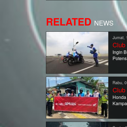
RELATED
NEWS
Jumat, 
Club
Ingin 
Potens
Rabu, 0
Club
Honda 
Kampa