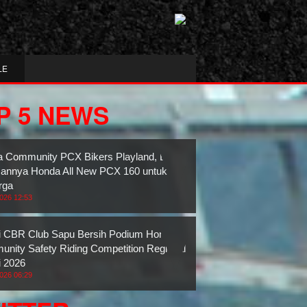
LE
P 5 NEWS
 Community PCX Bikers Playland, Bukti
nnya Honda All New PCX 160 untuk
rga
2026 12:53
 CBR Club Sapu Bersih Podium Honda
nity Safety Riding Competition Regional
 2026
2026 06:29