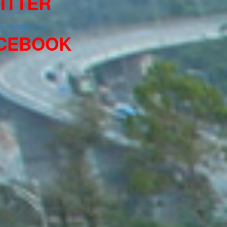
ITTER
 by hondacomm
CEBOOK