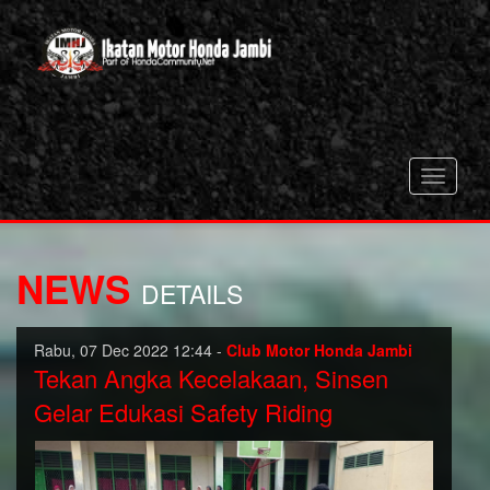
Toggle
navigati
NEWS
DETAILS
Rabu, 07 Dec 2022 12:44 -
Club Motor Honda Jambi
Tekan Angka Kecelakaan, Sinsen
Gelar Edukasi Safety Riding