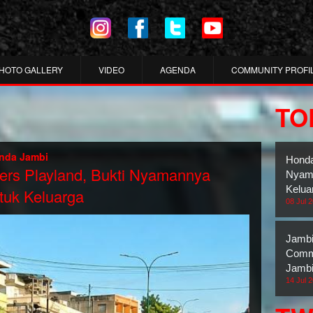
HOTO GALLERY
VIDEO
AGENDA
COMMUNITY PROFI
TO
nda Jambi
Honda
rs Playland, Bukti Nyamannya
Nyama
Kelua
tuk Keluarga
08 Jul 
Jambi
Commu
Jambi
14 Jul 