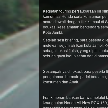
Kegiatan touring persaudaraan ini diik
komunitas Honda serta konsumen pe
acara diawali dengan titik kumpul di
edukasi keselamatan berkendara sebel
Kota Jambi.
Setelah sesi briefing, para peserta d
melewati sejumlah ikon kota Jambi. K
sebagai lokasi finish, yang dipilih 
sebuah gaya hidup sehat dan dinamis
Sesampainya di lokasi, para peserta ti
pengalaman bermain padel bersama,
konsumen dan Anak.
Frank menambahkan bahwa melalui ke
keunggulan Honda All New PCX 160, m
bertenaga namun tetap efisien, hing