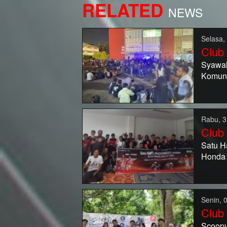
RELATED
NEWS
Selasa,
Club
Syawal
Komuni
Rabu, 3
Club
Satu H
Honda
Senin, 
Club
Scoopy