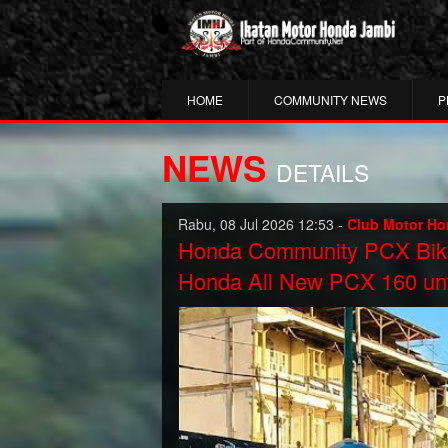
HOME
COMMUNITY NEWS
P
NEWS
DETAILS
Rabu, 08 Jul 2026 12:53 -
Club Motor Ho
Honda Community PCX Bike
Honda All New PCX 160 un