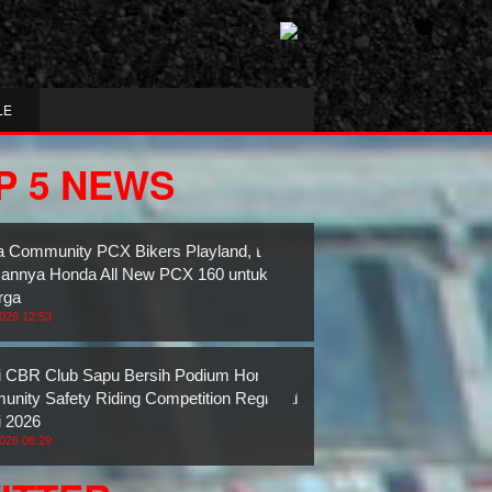
LE
P 5 NEWS
 Community PCX Bikers Playland, Bukti
nnya Honda All New PCX 160 untuk
rga
2026 12:53
 CBR Club Sapu Bersih Podium Honda
nity Safety Riding Competition Regional
 2026
2026 06:29