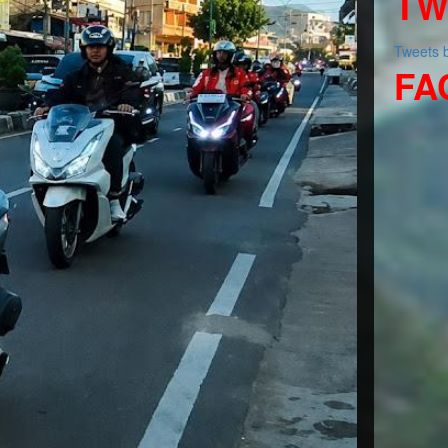
TW
Tweets
FA