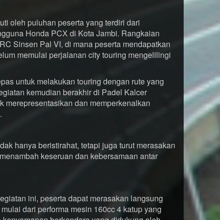
uti oleh puluhan peserta yang terdiri dari
ngguna Honda PCX di Kota Jambi. Rangkaian
 SRC Sinsen Pal VI, di mana peserta mendapatkan
um memulai perjalanan city touring mengelilingi
ilepas untuk melakukan touring dengan rute yang
egiatan kemudian berakhir di Padel Kalcer
untuk merepresentasikan dan memperkenalkan
.
dak hanya beristirahat, tetapi juga turut merasakan
 menambah keseruan dan kebersamaan antar
giatan ini, peserta dapat merasakan langsung
ulai dari performa mesin 160cc 4 katup yang
ga kenyamanan berkendara yang didukung oleh