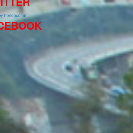
ITTER
 by hondacomm
CEBOOK