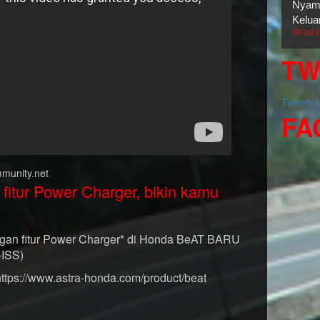
Nyama
Kelua
08 Jul 
TW
Tweets
FA
munity.net
tur Power Charger, bikin kamu
ngan fitur Power Charger* di Honda BeAT BARU
-ISS)
https://www.astra-honda.com/product/beat