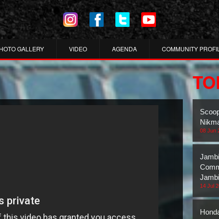
HOTO GALLERY
VIDEO
AGENDA
COMMUNITY PROFI
TO
Scoop
Nikma
08 Jun 
Jambi
Commu
Jambi
14 Jul 
Honda