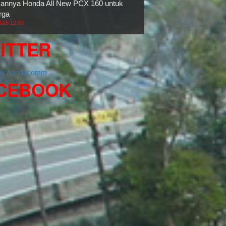
nnya Honda All New PCX 160 untuk
rga
2026 12:53
ITTER
 by hondacomm
CEBOOK